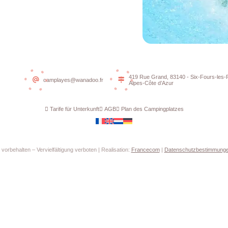
419 Rue Grand, 83140 - Six-Fours-les-
camplayes@wanadoo.fr
Alpes-Côte d’Azur
Tarife für Unterkunft
AGB
Plan des Campingplatzes
vorbehalten – Vervielfältigung verboten | Realisation:
Francecom
|
Datenschutzbestimmung